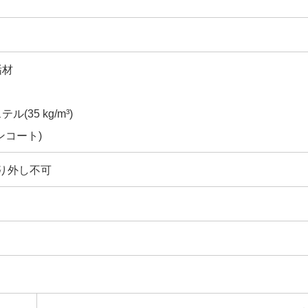
垢材
35 kg/m³)
ンコート)
り外し不可