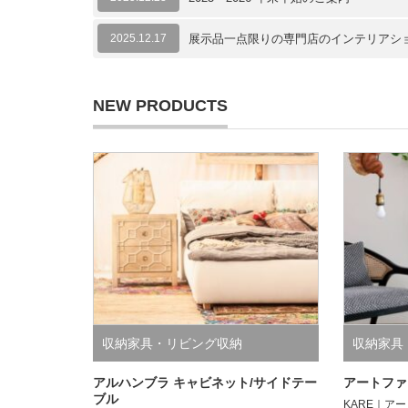
2025.12.17
展示品一点限りの専門店のインテリアシ
NEW PRODUCTS
収納家具・リビング収納
収納家具
アルハンブラ キャビネット/サイドテー
アートファ
ブル
KARE｜ア