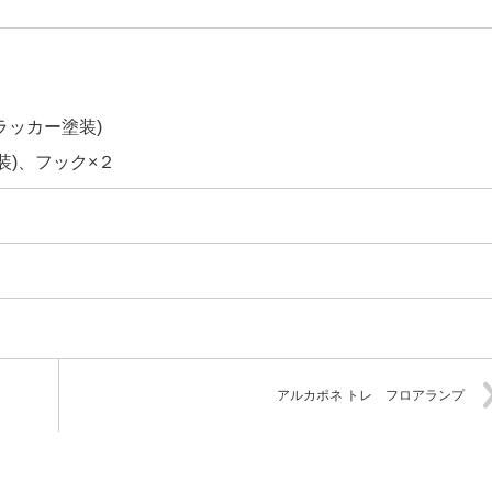
ラッカー塗装)
装)、フック×２
アルカポネ トレ フロアランプ